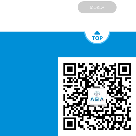
MORE+